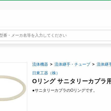
流体機器
流体継手・チューブ
流体継
日東工器（株）
Oリング サニタリーカプラ
●サニタリーカプラのOリングです。