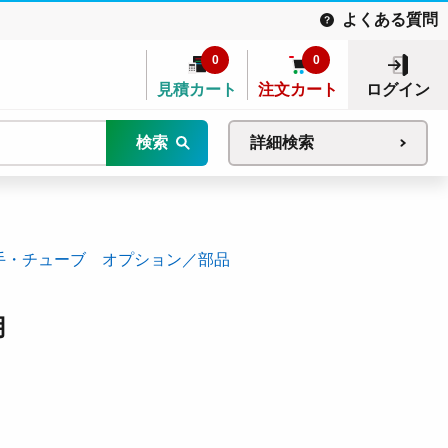
よくある質問
0
0
見積カート
注文カート
ログイン
検索
詳細検索
手・チューブ オプション／部品
用