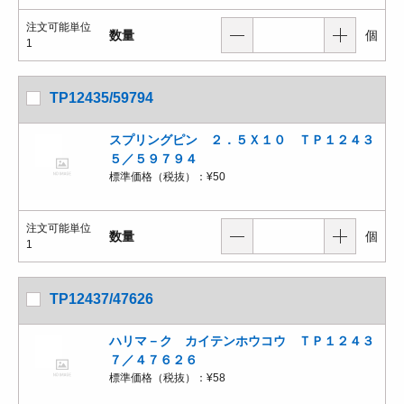
注文可能単位
数量
個
1
TP12435/59794
スプリングピン ２．５Ｘ１０ ＴＰ１２４３
５／５９７９４
標準価格（税抜）：
¥50
注文可能単位
数量
個
1
TP12437/47626
ハリマ－ク カイテンホウコウ ＴＰ１２４３
７／４７６２６
標準価格（税抜）：
¥58