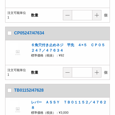
注文可能単位
数量
個
1
CP05247/47634
６角穴付き止めネジ 平先 ４×５ ＣＰ０５
２４７／４７６３４
標準価格（税抜）：
¥92
注文可能単位
数量
個
1
TB01152/47628
レバー ＡＳＳＹ ＴＢ０１１５２／４７６２
８
標準価格（税抜）：
¥3,000