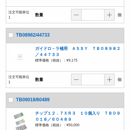
注文可能単位
数量
個
1
TB08982/44733
ガイドロ－ラ補用 ＡＳＳＹ ＴＢ０８９８２
／４４７３３
標準価格（税抜）：
¥9,175
注文可能単位
数量
個
1
TB09018/60489
チップ１２．７ＸＲ３ １０個入り ＴＢ０９
０１８／６０４８９
標準価格（税抜）：
¥50,000