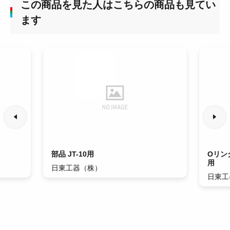
この商品を見た人はこちらの商品も見てい
ます
部品 JT-10用
Oリン
用
日東工器（株）
日東工