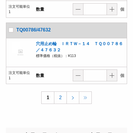
注文可能単位
数量
個
1
TQ00786/47632
穴用止め輪 ＩＲＴＷ－１４ ＴＱ００７８６
／４７６３２
標準価格（税抜）：
¥113
注文可能単位
数量
個
1
1
2