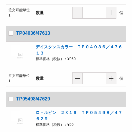
注文可能単位
数量
個
1
TP04036/47613
デイスタンスカラー ＴＰ０４０３６／４７６
１３
標準価格（税抜）：
¥960
注文可能単位
数量
個
1
TP05498/47629
ロ－ルピン ２Ｘ１６ ＴＰ０５４９８／４７
６２９
標準価格（税抜）：
¥50