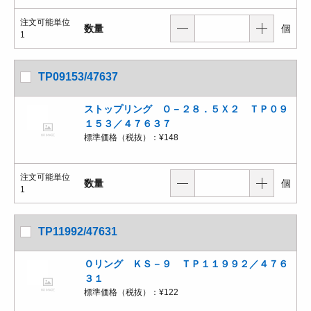
注文可能単位
数量
個
1
TP09153/47637
ストップリング Ｏ－２８．５Ｘ２ ＴＰ０９
１５３／４７６３７
標準価格（税抜）：
¥148
注文可能単位
数量
個
1
TP11992/47631
Ｏリング ＫＳ－９ ＴＰ１１９９２／４７６
３１
標準価格（税抜）：
¥122