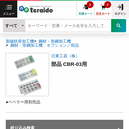
0
0
メニュー
見積カート
注文カート
ログイン
すべて
製罐鉄骨加工機
鋼材・形鋼加工機
鋼材・形鋼加工機 オプション／部品
日東工器（株）
部品 CBR-03用
●ベベラー用別売品
絞り込み検索