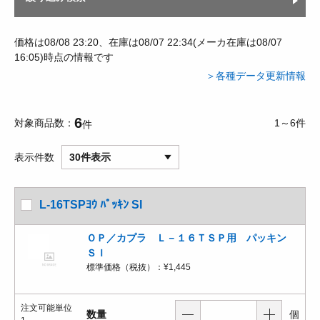
価格は08/08 23:20、在庫は08/07 22:34(メーカ在庫は08/07
16:05)時点の情報です
＞各種データ更新情報
6
対象商品数
1～6件
件
表示件数
30件表示
L-16TSPﾖｳ ﾊﾟｯｷﾝ SI
ＯＰ／カプラ Ｌ－１６ＴＳＰ用 パッキン
ＳＩ
標準価格（税抜）：
¥1,445
注文可能単位
数量
個