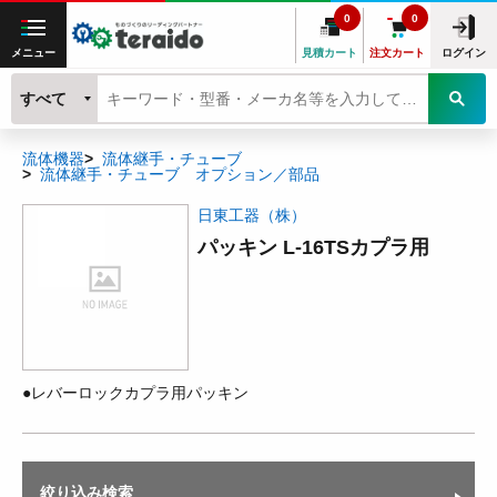
0
0
メニュー
見積カート
注文カート
ログイン
すべて
流体機器
流体継手・チューブ
流体継手・チューブ オプション／部品
日東工器（株）
パッキン L-16TSカプラ用
●レバーロックカプラ用パッキン
絞り込み検索