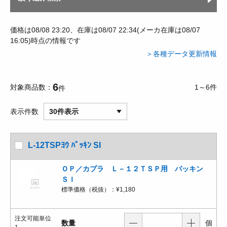
価格は08/08 23:20、在庫は08/07 22:34(メーカ在庫は08/07
16:05)時点の情報です
＞各種データ更新情報
6
対象商品数
1～6件
件
表示件数
30件表示
L-12TSPﾖｳ ﾊﾟｯｷﾝ SI
ＯＰ／カプラ Ｌ－１２ＴＳＰ用 パッキン
ＳＩ
標準価格（税抜）：
¥1,180
注文可能単位
数量
個