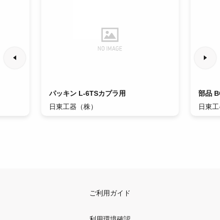
パッキン L-6TSカプラ用
部品 B
日東工器（株）
日東工
ご利用ガイド
利用環境確認