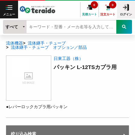
0
0
メニュー
見積カート
注文カート
ログイン
すべて
流体機器
流体継手・チューブ
流体継手・チューブ オプション／部品
日東工器（株）
パッキン L-12TSカプラ用
●レバーロックカプラ用パッキン
絞り込み検索