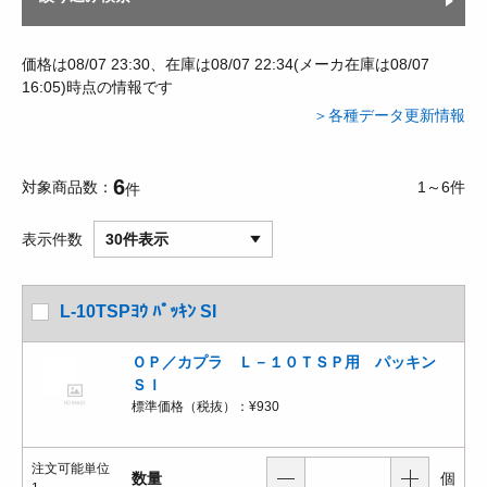
価格は08/07 23:30、在庫は08/07 22:34(メーカ在庫は08/07
16:05)時点の情報です
＞各種データ更新情報
6
対象商品数
1～6件
件
表示件数
30件表示
L-10TSPﾖｳ ﾊﾟｯｷﾝ SI
ＯＰ／カプラ Ｌ－１０ＴＳＰ用 パッキン
ＳＩ
標準価格（税抜）：
¥930
注文可能単位
数量
個