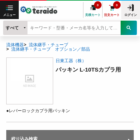
0
0
メニュー
見積カート
注文カート
ログイン
すべて
流体機器
流体継手・チューブ
流体継手・チューブ オプション／部品
日東工器（株）
パッキン L-10TSカプラ用
●レバーロックカプラ用パッキン
絞り込み検索