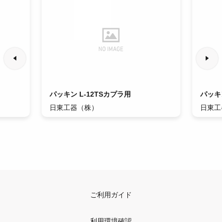
パッキン L-12TSカプラ用
パッキ
日東工器（株）
日東工
ご利用ガイド
利用環境確認