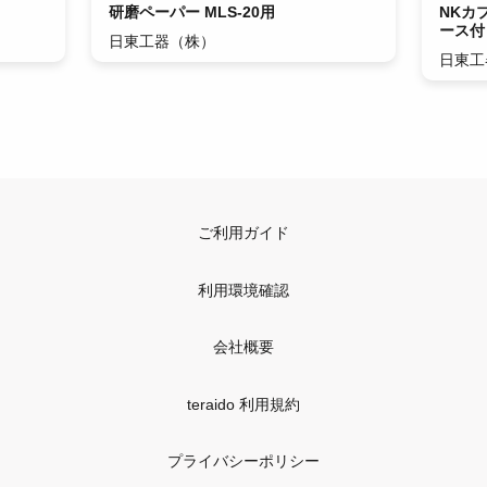
研磨ペーパー MLS-20用
NKカ
ース付き
日東工器（株）
日東工
ご利用ガイド
利用環境確認
会社概要
teraido 利用規約
プライバシーポリシー