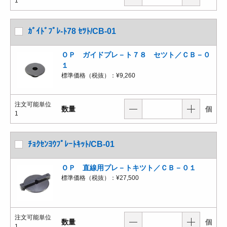
1
ｶﾞｲﾄﾞﾌﾟﾚ-ﾄ78 ｾﾂﾄ/CB-01
ＯＰ ガイドプレ－ト７８ セツト／ＣＢ－０
１
標準価格（税抜）：
¥9,260
注文可能単位
数量
個
1
ﾁｮｸｾﾝﾖｳﾌﾟﾚｰﾄｷｯﾄ/CB-01
ＯＰ 直線用プレ－トキツト／ＣＢ－０１
標準価格（税抜）：
¥27,500
注文可能単位
数量
個
1