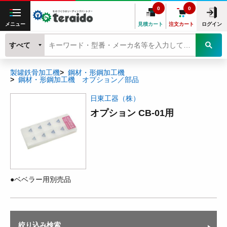
0
0
メニュー
見積カート
注文カート
ログイン
すべて
製罐鉄骨加工機
鋼材・形鋼加工機
鋼材・形鋼加工機 オプション／部品
日東工器（株）
オプション CB-01用
●ベベラー用別売品
絞り込み検索