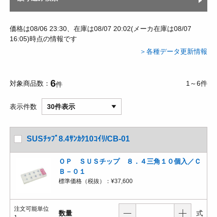
価格は08/06 23:30、在庫は08/07 20:02(メーカ在庫は08/07
16:05)時点の情報です
＞各種データ更新情報
6
対象商品数
1～6件
件
表示件数
30件表示
SUSﾁｯﾌﾟ8.4ｻﾝｶｸ10ｺｲﾘ/CB-01
ＯＰ ＳＵＳチップ ８．４三角１０個入／Ｃ
Ｂ－０１
標準価格（税抜）：
¥37,600
注文可能単位
数量
式