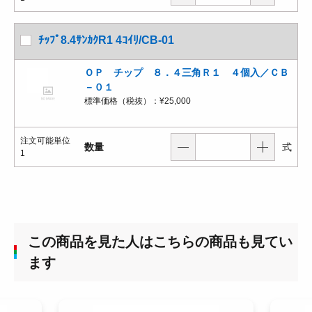
ﾁｯﾌﾟ8.4ｻﾝｶｸR1 4ｺｲﾘ/CB-01
ＯＰ チップ ８．４三角Ｒ１ ４個入／ＣＢ
－０１
標準価格（税抜）：
¥25,000
注文可能単位
数量
式
1
この商品を見た人はこちらの商品も見てい
ます