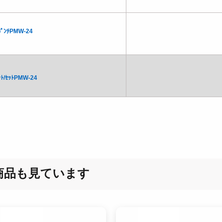
/ﾎﾟﾝﾁPMW-24
ｯﾄ/ｾｯﾄPMW-24
商品も見ています