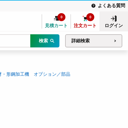
よくある質問
0
0
見積カート
注文カート
ログイン
検索
詳細検索
材・形鋼加工機 オプション／部品