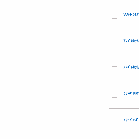
Vﾉｯﾁ/ｼﾀ
ｱﾝｸﾞﾙｶｯ
ｱﾝｸﾞﾙｶｯ
ｼﾘﾝﾀﾞP
ｽﾘｰﾌﾞEﾎ