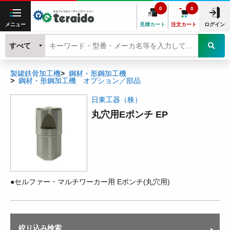
0
0
メニュー
見積カート
注文カート
ログイン
すべて
製罐鉄骨加工機
鋼材・形鋼加工機
鋼材・形鋼加工機 オプション／部品
日東工器（株）
丸穴用Eポンチ EP
●セルファー・マルチワーカー用 Eポンチ(丸穴用)
絞り込み検索