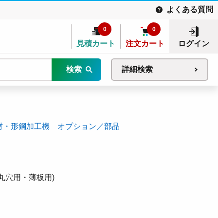
よくある質問
0
0
見積カート
注文カート
ログイン
検索
詳細検索
材・形鋼加工機 オプション／部品
丸穴用・薄板用)