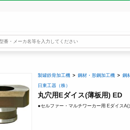
製罐鉄骨加工機
鋼材・形鋼加工機
鋼
日東工器（株）
丸穴用Eダイス(薄板用) ED
●セルファー・マルチワーカー用 EダイスA(