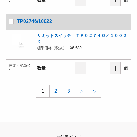
1
TP02746/10022
リミットスイッチ ＴＰ０２７４６／１００２
２
標準価格（税抜）：
¥6,580
注文可能単位
数量
個
1
1
2
3