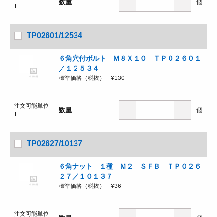
数量
個
1
TP02601/12534
６角穴付ボルト Ｍ８Ｘ１０ ＴＰ０２６０１
／１２５３４
標準価格（税抜）：
¥130
注文可能単位
数量
個
1
TP02627/10137
６角ナット １種 Ｍ２ ＳＦＢ ＴＰ０２６
２７／１０１３７
標準価格（税抜）：
¥36
注文可能単位