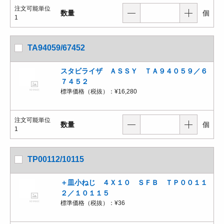
注文可能単位
数量
個
1
TA94059/67452
スタビライザ ＡＳＳＹ ＴＡ９４０５９／６
７４５２
標準価格（税抜）：
¥16,280
注文可能単位
数量
個
1
TP00112/10115
＋皿小ねじ ４Ｘ１０ ＳＦＢ ＴＰ００１１
２／１０１１５
標準価格（税抜）：
¥36