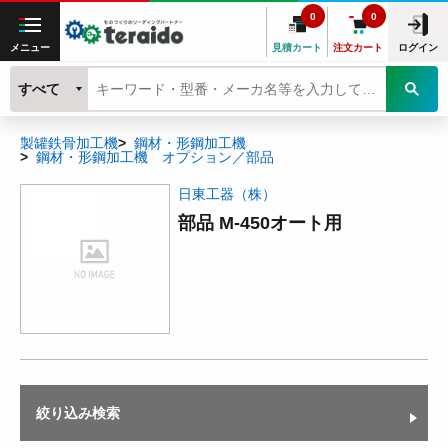
0
0
メニュー
見積カート
注文カート
ログイン
すべて
製罐鉄骨加工機
鋼材・形鋼加工機
鋼材・形鋼加工機 オプション／部品
日東工器（株）
部品 M-450オート用
絞り込み検索