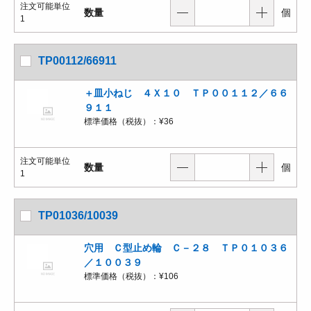
注文可能単位
数量
個
1
TP00112/66911
＋皿小ねじ ４Ｘ１０ ＴＰ００１１２／６６
９１１
標準価格（税抜）：
¥36
注文可能単位
数量
個
1
TP01036/10039
穴用 Ｃ型止め輪 Ｃ－２８ ＴＰ０１０３６
／１００３９
標準価格（税抜）：
¥106