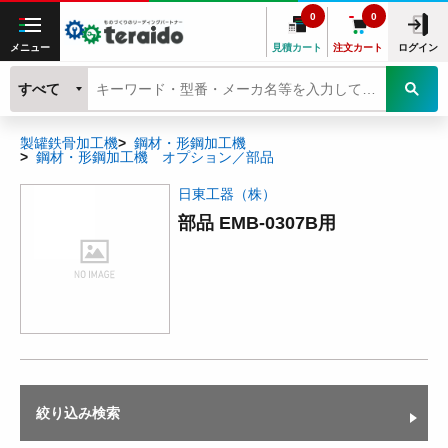
0
0
メニュー
見積カート
注文カート
ログイン
すべて
製罐鉄骨加工機
鋼材・形鋼加工機
鋼材・形鋼加工機 オプション／部品
日東工器（株）
部品 EMB-0307B用
絞り込み検索