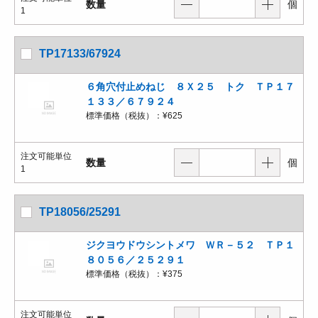
数量
個
1
TP17133/67924
６角穴付止めねじ ８Ｘ２５ トク ＴＰ１７
１３３／６７９２４
標準価格（税抜）：
¥625
注文可能単位
数量
個
1
TP18056/25291
ジクヨウドウシントメワ ＷＲ－５２ ＴＰ１
８０５６／２５２９１
標準価格（税抜）：
¥375
注文可能単位