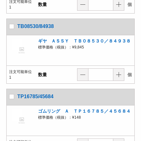
注文可能単位
数量
個
1
TB08530/84938
ギヤ ＡＳＳＹ ＴＢ０８５３０／８４９３８
標準価格（税抜）：
¥9,845
注文可能単位
数量
個
1
TP16785/45684
ゴムリング Ａ ＴＰ１６７８５／４５６８４
標準価格（税抜）：
¥148