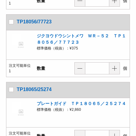
数量
個
1
TP18056/77723
ジクヨウドウシントメワ ＷＲ－５２ ＴＰ１
８０５６／７７７２３
標準価格（税抜）：
¥375
注文可能単位
数量
個
1
TP18065/25274
プレートガイド ＴＰ１８０６５／２５２７４
標準価格（税抜）：
¥2,860
注文可能単位
数量
個