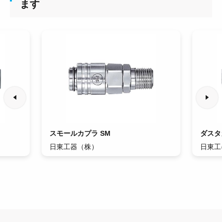
ます
スモールカプラ SM
ダスタ
日東工器（株）
日東工