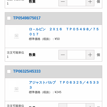
数量
個
1
TP05498/75017
ロ－ルピン ２Ｘ１６ ＴＰ０５４９８／７５
０１７
標準価格（税抜）：
¥50
注文可能単位
数量
個
1
TP06325/45333
アジャストバルブ ＴＰ０６３２５／４５３３
３
標準価格（税抜）：
¥245
注文可能単位