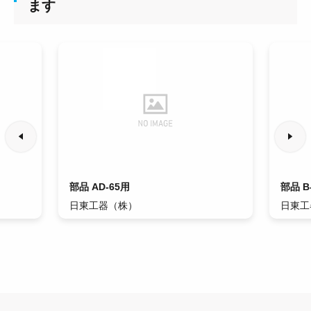
ます
部品 AD-65用
部品 B
日東工器（株）
日東工