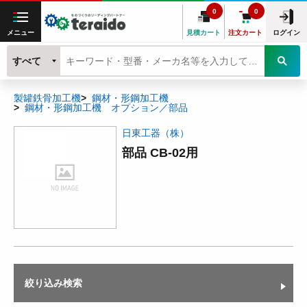
0
0
メニュー
見積カート
注文カート
ログイン
すべて
製罐鉄骨加工機
鋼材・形鋼加工機
鋼材・形鋼加工機 オプション／部品
日東工器（株）
部品 CB-02用
絞り込み検索