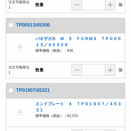
注文可能単位
数量
個
1
TP00513/45306
バネザガネ Ｍ ５ ＦＣＲＭ３ ＴＰ００５
１３／４５３０６
標準価格（税抜）：
¥36
注文可能単位
数量
個
1
TP01907/45321
エンドプレート Ａ ＴＰ０１９０７／４５３
２１
標準価格（税抜）：
¥2,315