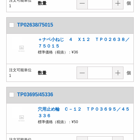
注文可能単位
数量
個
1
TP02638/75015
＋ナベ小ねじ ４ Ｘ１２ ＴＰ０２６３８／
７５０１５
標準価格（税抜）：
¥36
注文可能単位
数量
個
1
TP03695/45336
穴用止め輪 Ｃ－１２ ＴＰ０３６９５／４５
３３６
標準価格（税抜）：
¥50
注文可能単位