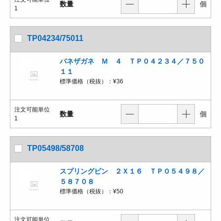
数量
個
1
TP04234/75011
バネザガネ Ｍ ４ ＴＰ０４２３４／７５０
１１
標準価格（税抜）：
¥36
注文可能単位
数量
個
1
TP05498/58708
スプリングピン ２Ｘ１６ ＴＰ０５４９８／
５８７０８
標準価格（税抜）：
¥50
注文可能単位