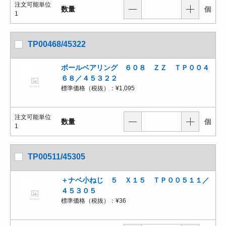
注文可能単位
数量
個
1
TP00468/45322
ボールベアリング ６０８ ＺＺ ＴＰ００４
６８／４５３２２
標準価格（税抜）：
¥1,095
注文可能単位
数量
個
1
TP00511/45305
＋ナベ小ねじ ５ Ｘ１５ ＴＰ００５１１／
４５３０５
標準価格（税抜）：
¥36