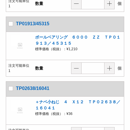
注文可能単位
数量
個
1
TP01913/45315
ボールベアリング ６０００ ＺＺ ＴＰ０１
９１３／４５３１５
標準価格（税抜）：
¥1,210
注文可能単位
数量
個
1
TP02638/16041
＋ナベ小ねじ ４ Ｘ１２ ＴＰ０２６３８／
１６０４１
標準価格（税抜）：
¥36