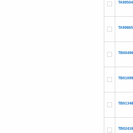
TA99504
TA99865
TB00496
TB01099
TB01348
TB02416