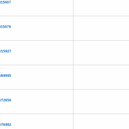
/15007
/15079
/15927
/69995
/72656
/76982