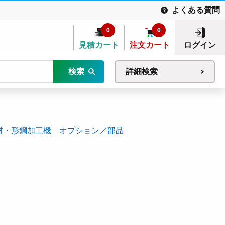
よくある質問
0
0
見積カート
注文カート
ログイン
検索
詳細検索
材・形鋼加工機 オプション／部品