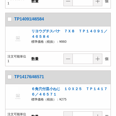
数量
個
1
TP14091/46584
リヨウグチスパナ ７Ｘ８ ＴＰ１４０９１／
４６５８４
標準価格（税抜）：
¥860
注文可能単位
数量
個
1
TP14176/46571
６角穴付皿小ねじ １０Ｘ２５ ＴＰ１４１７
６／４６５７１
標準価格（税抜）：
¥275
注文可能単位