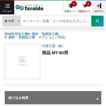
0
0
メニュー
見積カート
注文カート
ログイン
すべて
製罐鉄骨加工機
鋼材・形鋼加工機
鋼材・形鋼加工機 オプション／部品
日東工器（株）
部品 MT-80用
絞り込み検索