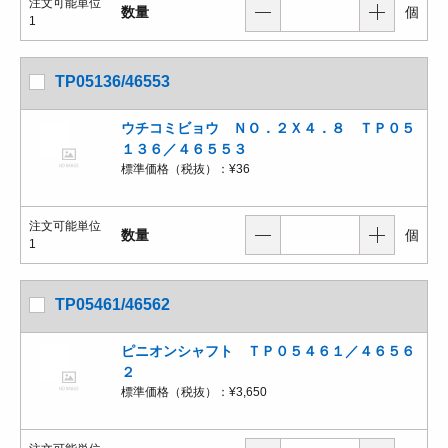
注文可能単位
数量
個
1
TP05136/46553
ウチコミビョウ ＮＯ．２Ｘ４．８ ＴＰ０５
１３６／４６５５３
標準価格（税抜）：
¥36
注文可能単位
数量
個
1
TP05461/46562
ピニオンシャフト ＴＰ０５４６１／４６５６
２
標準価格（税抜）：
¥3,650