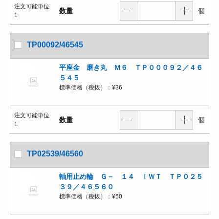
注文可能単位
数量
個
1
TP00092/46545
平座金 磨き丸 Ｍ６ ＴＰ０００９２／４６
５４５
標準価格（税抜）：
¥36
注文可能単位
数量
個
1
TP02539/46560
軸用止め輪 Ｇ－ １４ ＩＷＴ ＴＰ０２５
３９／４６５６０
標準価格（税抜）：
¥50