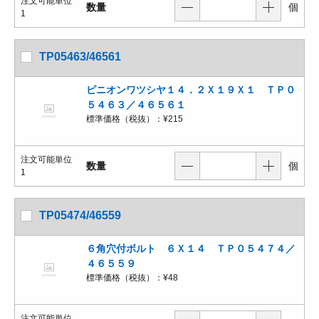
注文可能単位
数量
個
1
TP05463/46561
ピニオンワツシヤ１４．２Ｘ１９Ｘ１ ＴＰ０
５４６３／４６５６１
標準価格（税抜）：
¥215
注文可能単位
数量
個
1
TP05474/46559
６角穴付ボルト ６Ｘ１４ ＴＰ０５４７４／
４６５５９
標準価格（税抜）：
¥48
注文可能単位