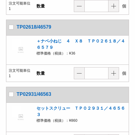
注文可能単位
数量
個
1
TP02618/46579
＋ナベ小ねじ ４ Ｘ８ ＴＰ０２６１８／４
６５７９
標準価格（税抜）：
¥36
注文可能単位
数量
個
1
TP02931/46563
セットスクリュー ＴＰ０２９３１／４６５６
３
標準価格（税抜）：
¥860