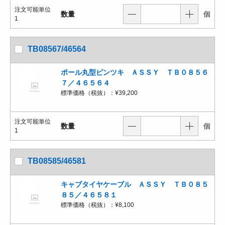
注文可能単位
数量
個
1
TB08567/46564
ポール丸型ピンツキ ＡＳＳＹ ＴＢ０８５６
７／４６５６４
標準価格（税抜）：
¥39,200
注文可能単位
数量
個
1
TB08585/46581
キャブタイヤケーブル ＡＳＳＹ ＴＢ０８５
８５／４６５８１
標準価格（税抜）：
¥8,100