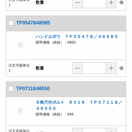
数量
個
1
TP05478/46585
ハンドルボウ ＴＰ０５４７８／４６５８５
標準価格（税抜）：
¥860
注文可能単位
数量
個
1
TP07118/46550
６角穴付ボルト ６Ｘ１６ ＴＰ０７１１８／
４６５５０
標準価格（税抜）：
¥48
注文可能単位