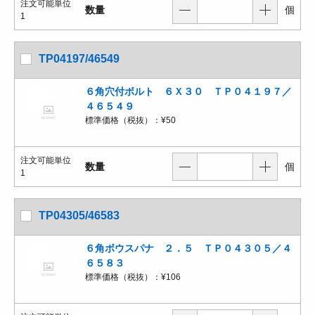
注文可能単位
数量
個
1
TP04197/46549
６角穴付ボルト ６Ｘ３０ ＴＰ０４１９７／
４６５４９
標準価格（税抜）：
¥50
注文可能単位
数量
個
1
TP04305/46583
６角ボウスパナ ２．５ ＴＰ０４３０５／４
６５８３
標準価格（税抜）：
¥106