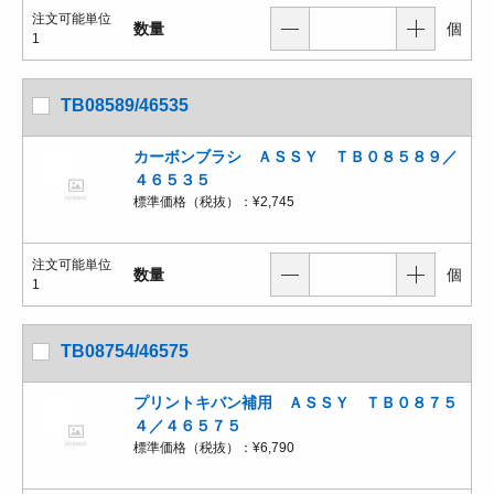
注文可能単位
数量
個
1
TB08589/46535
カーボンブラシ ＡＳＳＹ ＴＢ０８５８９／
４６５３５
標準価格（税抜）：
¥2,745
注文可能単位
数量
個
1
TB08754/46575
プリントキバン補用 ＡＳＳＹ ＴＢ０８７５
４／４６５７５
標準価格（税抜）：
¥6,790