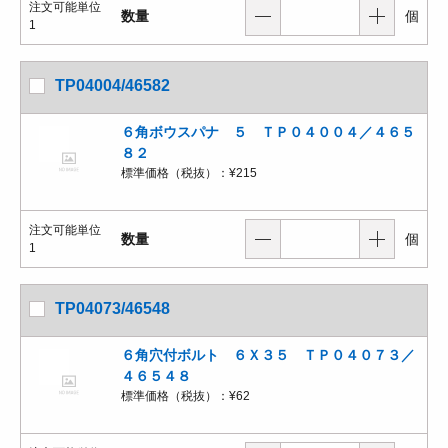
注文可能単位
数量
個
1
TP04004/46582
６角ボウスパナ ５ ＴＰ０４００４／４６５
８２
標準価格（税抜）：
¥215
注文可能単位
数量
個
1
TP04073/46548
６角穴付ボルト ６Ｘ３５ ＴＰ０４０７３／
４６５４８
標準価格（税抜）：
¥62