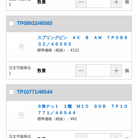
数量
個
1
TP08932/46565
スプリングピン ４Ｘ ８ ＡＷ ＴＰ０８９
３２／４６５６５
標準価格（税抜）：
¥122
注文可能単位
数量
個
1
TP10771/46544
６角ナット １種 Ｍ１０ ＳＯＢ ＴＰ１０
７７１／４６５４４
標準価格（税抜）：
¥62
注文可能単位