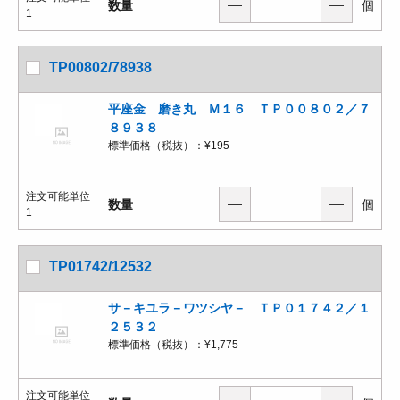
数量
個
1
TP00802/78938
平座金 磨き丸 Ｍ１６ ＴＰ００８０２／７
８９３８
標準価格（税抜）：
¥195
注文可能単位
数量
個
1
TP01742/12532
サ－キユラ－ワツシヤ－ ＴＰ０１７４２／１
２５３２
標準価格（税抜）：
¥1,775
注文可能単位