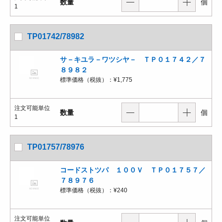
数量
個
1
TP01742/78982
サ－キユラ－ワツシヤ－ ＴＰ０１７４２／７
８９８２
標準価格（税抜）：
¥1,775
注文可能単位
数量
個
1
TP01757/78976
コードストツパ １００Ｖ ＴＰ０１７５７／
７８９７６
標準価格（税抜）：
¥240
注文可能単位