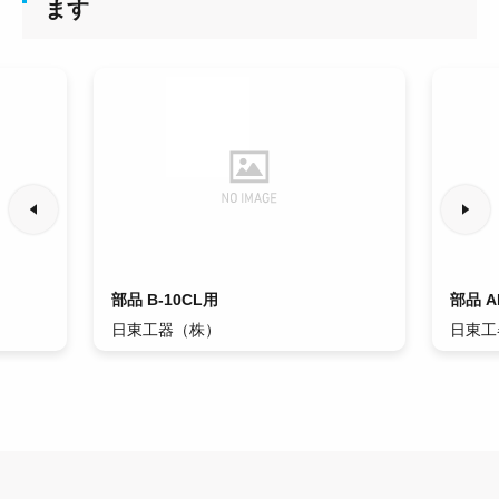
ます
部品 B-10CL用
部品 A
日東工器（株）
日東工