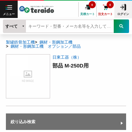
0
0
メニュー
見積カート
注文カート
ログイン
すべて
製罐鉄骨加工機
鋼材・形鋼加工機
鋼材・形鋼加工機 オプション／部品
日東工器（株）
部品 M-250D用
絞り込み検索