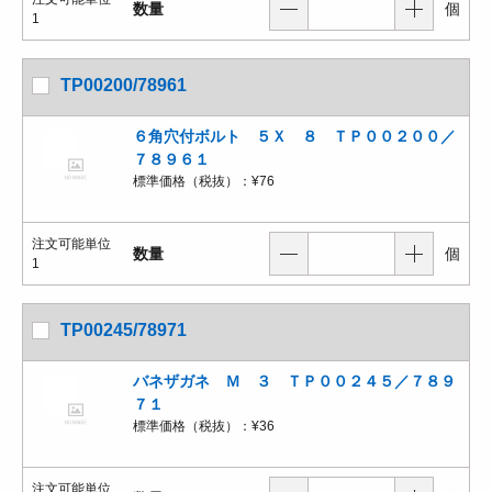
数量
個
1
TP00200/78961
６角穴付ボルト ５Ｘ ８ ＴＰ００２００／
７８９６１
標準価格（税抜）：
¥76
注文可能単位
数量
個
1
TP00245/78971
バネザガネ Ｍ ３ ＴＰ００２４５／７８９
７１
標準価格（税抜）：
¥36
注文可能単位