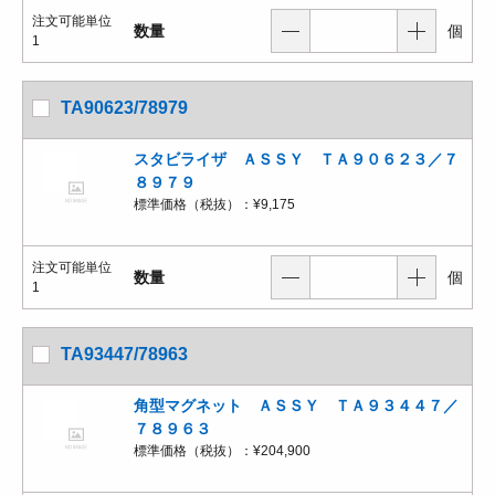
注文可能単位
数量
個
1
TA90623/78979
スタビライザ ＡＳＳＹ ＴＡ９０６２３／７
８９７９
標準価格（税抜）：
¥9,175
注文可能単位
数量
個
1
TA93447/78963
角型マグネット ＡＳＳＹ ＴＡ９３４４７／
７８９６３
標準価格（税抜）：
¥204,900