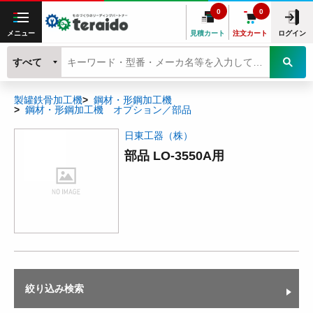
0
0
メニュー
見積カート
注文カート
ログイン
すべて
製罐鉄骨加工機
鋼材・形鋼加工機
鋼材・形鋼加工機 オプション／部品
日東工器（株）
部品 LO-3550A用
絞り込み検索