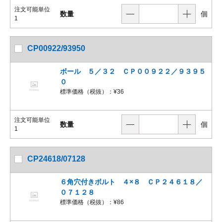
注文可能単位
数量
個
1
CP00922/93950
ボール ５／３２ ＣＰ００９２２／９３９５
０
標準価格（税抜）：
¥36
注文可能単位
数量
個
1
CP24618/07128
６角穴付きボルト ４×８ ＣＰ２４６１８／
０７１２８
標準価格（税抜）：
¥86