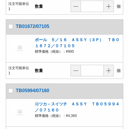
注文可能単位
数量
個
1
TB01672/07105
ボール ５／１６ ＡＳＳＹ（３Ｐ） ＴＢ０
１６７２／０７１０５
標準価格（税抜）：
¥995
注文可能単位
数量
個
1
TB05994/07160
ロツカ－スイツチ ＡＳＳＹ ＴＢ０５９９４
／０７１６０
標準価格（税抜）：
¥4,360