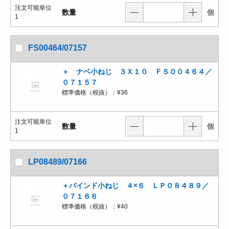
注文可能単位
数量
個
1
FS00464/07157
＋ ナベ小ねじ ３Ｘ１０ ＦＳ００４６４／
０７１５７
標準価格（税抜）：
¥36
注文可能単位
数量
個
1
LP08489/07166
＋バインド小ねじ ４×６ ＬＰ０８４８９／
０７１６６
標準価格（税抜）：
¥40