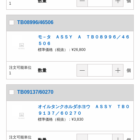
数量
個
1
TB08996/46506
モ－タ ＡＳＳＹ Ａ ＴＢ０８９９６／４６
５０６
標準価格（税抜）：
¥26,800
注文可能単位
数量
個
1
TB09137/60270
オイルタンクホルダホヨウ ＡＳＳＹ ＴＢ０
９１３７／６０２７０
標準価格（税抜）：
¥3,830
注文可能単位
数量
個