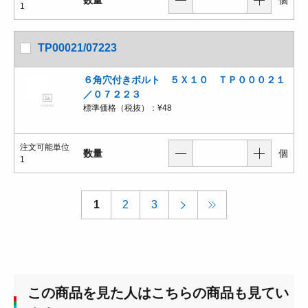
1
TP00021/07223
６角穴付きボルト ５Ｘ１０ ＴＰ０００２１
／０７２２３
標準価格（税抜）：
¥48
注文可能単位
数量
個
1
1
2
3
この商品を見た人はこちらの商品も見てい