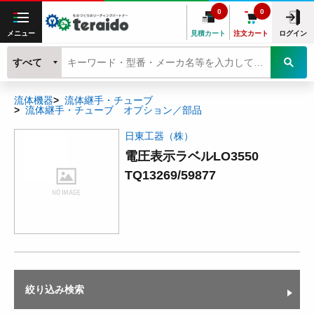
0
0
メニュー
見積カート
注文カート
ログイン
すべて
流体機器
流体継手・チューブ
流体継手・チューブ オプション／部品
日東工器（株）
電圧表示ラベルLO3550
TQ13269/59877
絞り込み検索