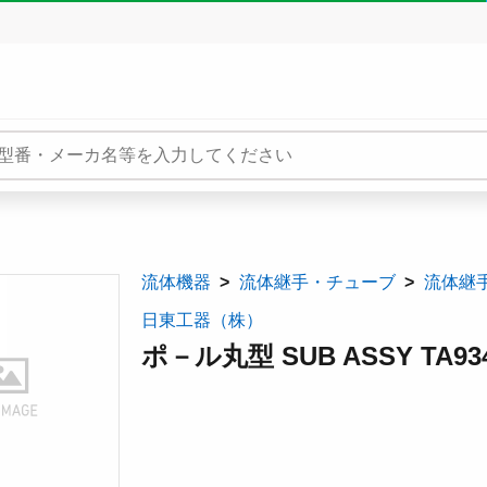
流体機器
流体継手・チューブ
流体継
日東工器（株）
ポ－ル丸型 SUB ASSY TA9347