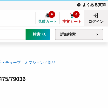
よくある質問
0
0
見積カート
注文カート
ログイン
検索
詳細検索
手・チューブ オプション／部品
5/79036