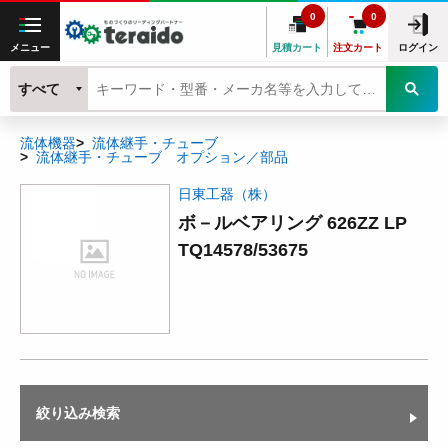
0
0
メニュー
見積カート
注文カート
ログイン
すべて
流体機器
流体継手・チューブ
流体継手・チューブ オプション／部品
日東工器（株）
ボ－ルベアリング 626ZZ LP
TQ14578/53675
絞り込み検索