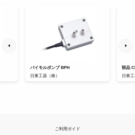
バイモルポンプ BPH
部品 C
日東工器（株）
日東工
ご利用ガイド