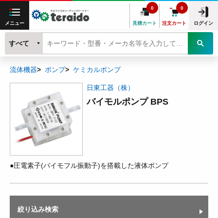
0
0
メニュー
見積カート
注文カート
ログイン
すべて
流体機器
ポンプ
ケミカルポンプ
日東工器（株）
バイモルポンプ BPS
●圧電素子(バイモフル振動子)を搭載した液体ポンプ
絞り込み検索