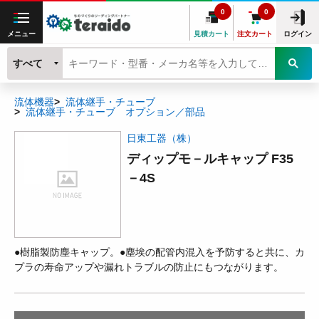
0
0
メニュー
見積カート
注文カート
ログイン
すべて
流体機器
流体継手・チューブ
流体継手・チューブ オプション／部品
日東工器（株）
ディップモ－ルキャップ F35
－4S
●樹脂製防塵キャップ。●塵埃の配管内混入を予防すると共に、カ
プラの寿命アップや漏れトラブルの防止にもつながります。