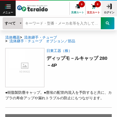
0
0
メニュー
見積カート
注文カート
ログイン
すべて
流体機器
流体継手・チューブ
流体継手・チューブ オプション／部品
日東工器（株）
ディップモ－ルキャップ 280
－4P
●樹脂製防塵キャップ。●塵埃の配管内混入を予防すると共に、カ
プラの寿命アップや漏れトラブルの防止にもつながります。