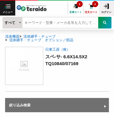
0
0
メニュー
見積カート
注文カート
ログイン
すべて
流体機器
流体継手・チューブ
流体継手・チューブ オプション／部品
日東工器（株）
スペ-サ- 6.6X14.5X2
TQ10840/07169
絞り込み検索