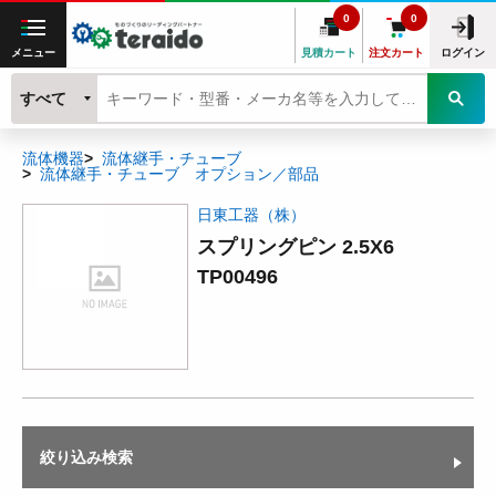
0
0
メニュー
見積カート
注文カート
ログイン
すべて
流体機器
流体継手・チューブ
流体継手・チューブ オプション／部品
日東工器（株）
スプリングピン 2.5X6
TP00496
絞り込み検索