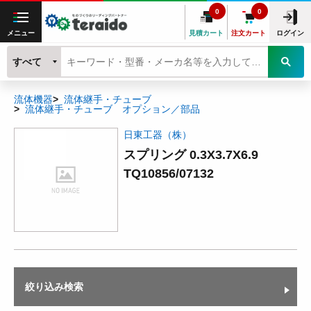
0
0
メニュー
見積カート
注文カート
ログイン
すべて
流体機器
流体継手・チューブ
流体継手・チューブ オプション／部品
日東工器（株）
スプリング 0.3X3.7X6.9
TQ10856/07132
絞り込み検索