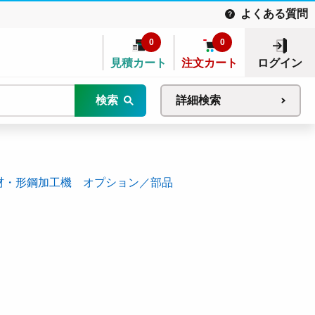
よくある質問
0
0
見積カート
注文カート
ログイン
検索
詳細検索
材・形鋼加工機 オプション／部品