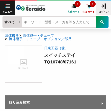
0
0
メニュー
見積カート
注文カート
ログイン
すべて
流体機器
流体継手・チューブ
流体継手・チューブ オプション／部品
日東工器（株）
スイッチステイ
TQ10748/07161
絞り込み検索