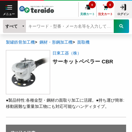
0
0
メニュー
見積カート
注文カート
ログイン
すべて
製罐鉄骨加工機
鋼材・形鋼加工機
面取機
日東工器（株）
サーキットベベラー CBR
●製品特性:各種金型・鋼材の面取り加工に活躍。●持ち運び簡単:
移動困難な重量加工物にも対応可能なハンディタイプ。