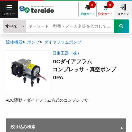
0
0
メニュー
見積カート
注文カート
ログイン
すべて
流体機器
ポンプ
ダイヤフラムポンプ
日東工器（株）
DCダイアフラム
コンプレッサ・真空ポンプ
DPA
●DC駆動・ダイアフラム方式のコンプレッサ
絞り込み検索