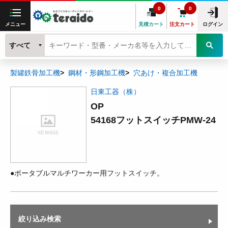
0
0
メニュー
見積カート
注文カート
ログイン
すべて
製罐鉄骨加工機
鋼材・形鋼加工機
穴あけ・複合加工機
日東工器（株）
OP
54168フットスイッチPMW-24
●ポータブルマルチワーカー用フットスイッチ。
絞り込み検索