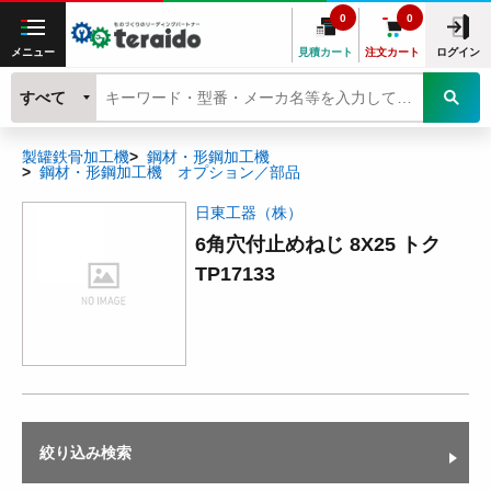
0
0
メニュー
見積カート
注文カート
ログイン
すべて
製罐鉄骨加工機
鋼材・形鋼加工機
鋼材・形鋼加工機 オプション／部品
日東工器（株）
6角穴付止めねじ 8X25 トク
TP17133
絞り込み検索