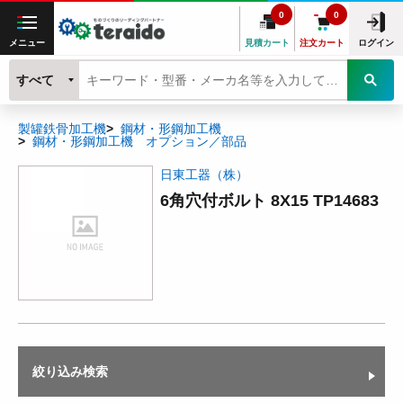
0
0
メニュー
見積カート
注文カート
ログイン
すべて
製罐鉄骨加工機
鋼材・形鋼加工機
鋼材・形鋼加工機 オプション／部品
日東工器（株）
6角穴付ボルト 8X15 TP14683
絞り込み検索