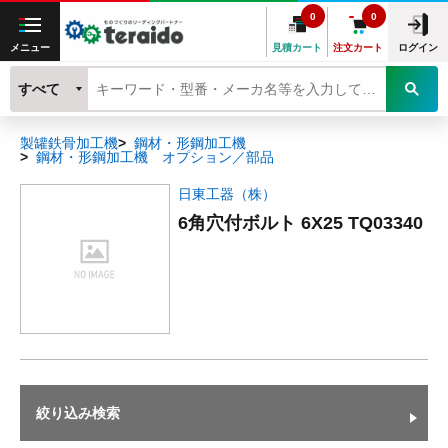
0
0
メニュー
見積カート
注文カート
ログイン
すべて
製罐鉄骨加工機
鋼材・形鋼加工機
鋼材・形鋼加工機 オプション／部品
日東工器（株）
6角穴付ボルト 6X25 TQ03340
絞り込み検索