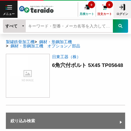
0
0
メニュー
見積カート
注文カート
ログイン
すべて
製罐鉄骨加工機
鋼材・形鋼加工機
鋼材・形鋼加工機 オプション／部品
日東工器（株）
6角穴付ボルト 5X45 TP05648
絞り込み検索