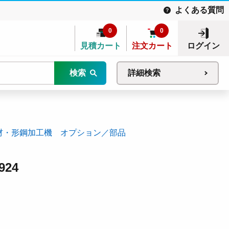
よくある質問
0
0
見積カート
注文カート
ログイン
検索
詳細検索
材・形鋼加工機 オプション／部品
924