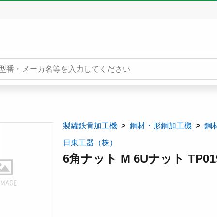
製罐鉄骨加工機
鋼材・形鋼加工機
鋼
日東工器（株）
6角ナット M 6Uナット TP01