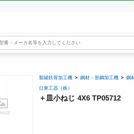
製罐鉄骨加工機
鋼材・形鋼加工機
鋼
日東工器（株）
＋皿小ねじ 4X6 TP05712