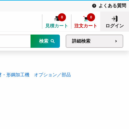
よくある質問
0
0
見積カート
注文カート
ログイン
検索
詳細検索
材・形鋼加工機 オプション／部品