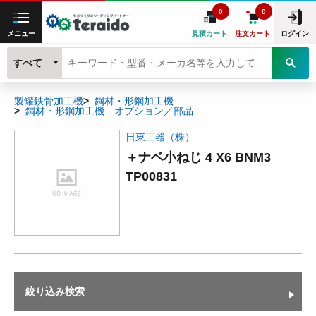
0
0
メニュー
見積カート
注文カート
ログイン
すべて
製罐鉄骨加工機
鋼材・形鋼加工機
鋼材・形鋼加工機 オプション／部品
日東工器（株）
＋ナベ小ねじ 4 X6 BNM3
TP00831
絞り込み検索