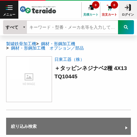
0
0
メニュー
見積カート
注文カート
ログイン
すべて
製罐鉄骨加工機
鋼材・形鋼加工機
鋼材・形鋼加工機 オプション／部品
日東工器（株）
＋タッピンネジナベ2種 4X13
TQ10445
絞り込み検索