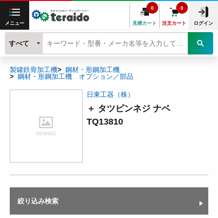
0
0
メニュー
見積カート
注文カート
ログイン
すべて
製罐鉄骨加工機
鋼材・形鋼加工機
鋼材・形鋼加工機 オプション／部品
日東工器（株）
＋ タツピンネジ ナベ
TQ13810
絞り込み検索