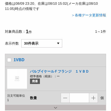
価格は08/09 23:20、在庫は08/10 15:02(メーカ在庫は08/10
11:05)時点の情報です
＞各種データ更新情報
1
対象商品数
1～1件
件
表示件数
30件表示
1VBD
バルブイケールＦフランジ １ＶＢＤ
標準価格（税抜）：
ー
廃番
注文可能単位
数量
個
1