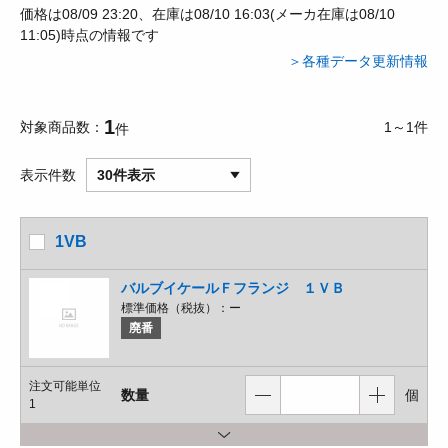
価格は08/09 23:20、在庫は08/10 16:03(メーカ在庫は08/10
11:05)時点の情報です
＞各種データ更新情報
1
対象商品数
1～1件
件
表示件数
30件表示
1VB
バルブイケールＦフランジ １ＶＢ
標準価格（税抜）：
ー
廃番
注文可能単位
数量
個
1