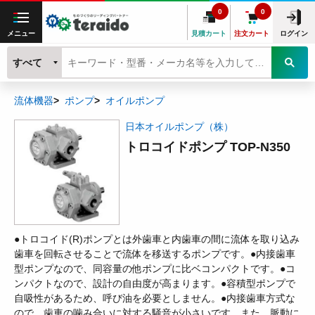
0
0
メニュー
見積カート
注文カート
ログイン
すべて
流体機器
ポンプ
オイルポンプ
日本オイルポンプ（株）
トロコイドポンプ TOP-N350
●トロコイド(R)ポンプとは外歯車と内歯車の間に流体を取り込み
歯車を回転させることで流体を移送するポンプです。●内接歯車
型ポンプなので、同容量の他ポンプに比ベコンパクトです。●コ
ンパクトなので、設計の自由度が高まります。●容積型ポンプで
自吸性があるため、呼び油を必要としません。●内接歯車方式な
ので、歯車の噛み合いに対する騒音が小さいです。また、脈動に