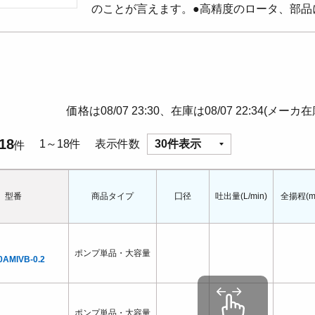
のことが言えます。●高精度のロータ、部品
価格は08/07 23:30、在庫は08/07 22:34(メーカ
18
1～18件
表示件数
30件表示
件
型番
商品タイプ
囗径
吐出量(L/min)
全揚程(m
ポンプ単品・大容量
0AMIVB-0.2
ポンプ単品・大容量