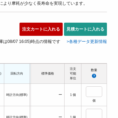
により摩耗が少なく長寿命を実現しています。
注文カートに入れる
見積カートに入れる
在庫は08/07 16:05)時点の情報です
各種データ更新情報
注文
数量
)
回転方向
リリーフバルブ
標準価格
使用可能粘度
可能
使用可能温度(℃)
単位
ー
時計方向(標準)
1
個
個
ー
時計方向(標準)
1
個