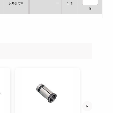
ー
反時計方向
1
個
個