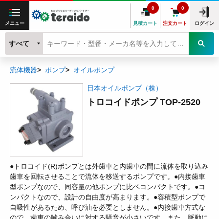
0
0
メニュー
見積カート
注文カート
ログイン
すべて
流体機器
ポンプ
オイルポンプ
日本オイルポンプ（株）
トロコイドポンプ TOP-2520
●トロコイド(R)ポンプとは外歯車と内歯車の間に流体を取り込み
歯車を回転させることで流体を移送するポンプです。●内接歯車
型ポンプなので、同容量の他ポンプに比ベコンパクトです。●コ
ンパクトなので、設計の自由度が高まります。●容積型ポンプで
自吸性があるため、呼び油を必要としません。●内接歯車方式な
ので、歯車の噛み合いに対する騒音が小さいです。また、脈動に