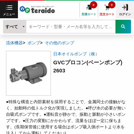
0
0
メニュー
見積カート
注文カート
ログイン
すべて
流体機器
ポンプ
その他のポンプ
日本オイルポンプ（株）
GVCプロコン(ベーンポンプ)
2603
●特殊な構造と内部素材を採用することで、金属同士の接触がな
く、始動時の低トルク化が実現しました。●呼び水の必要が無い
自吸式ポンプです。●運転音が静かで、振動と脈動が小さいポン
プです。●圧力の変動にかかわらず、流量をほぼ一定に保ちま
す。(長期保管後に使用する場合はポンプ吸入側ポートより水を
注入してから運転してください)。