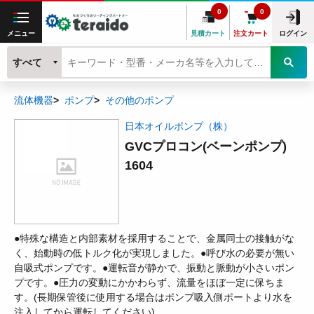
0
0
メニュー
見積カート
注文カート
ログイン
すべて
流体機器
ポンプ
その他のポンプ
日本オイルポンプ（株）
GVCプロコン(ベーンポンプ)
1604
●特殊な構造と内部素材を採用することで、金属同士の接触がな
く、始動時の低トルク化が実現しました。●呼び水の必要が無い
自吸式ポンプです。●運転音が静かで、振動と脈動が小さいポン
プです。●圧力の変動にかかわらず、流量をほぼ一定に保ちま
す。(長期保管後に使用する場合はポンプ吸入側ポートより水を
注入してから運転してください)。