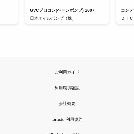
GVCプロコン(ベーンポンプ) 1607
コンテ
日本オイルポンプ（株）
ＤＩＣ
ご利用ガイド
利用環境確認
会社概要
teraido 利用規約