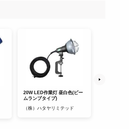
20W LED作業灯 昼白色(ビー
オイルキャッ
ムランプタイプ)
NK-4050-10
（株）ハタヤリミテッド
カクイ（株