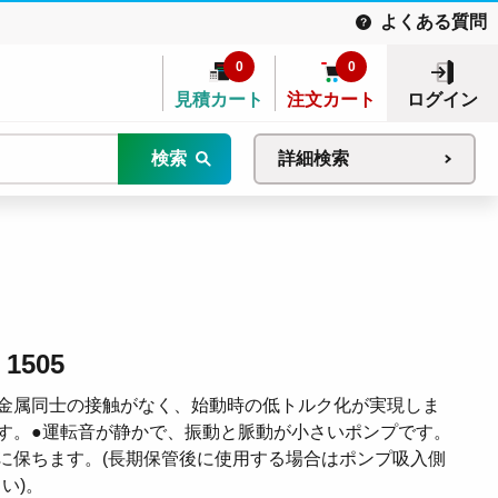
よくある質問
0
0
見積カート
注文カート
ログイン
検索
詳細検索
1505
金属同士の接触がなく、始動時の低トルク化が実現しま
す。●運転音が静かで、振動と脈動が小さいポンプです。
に保ちます。(長期保管後に使用する場合はポンプ吸入側
い)。