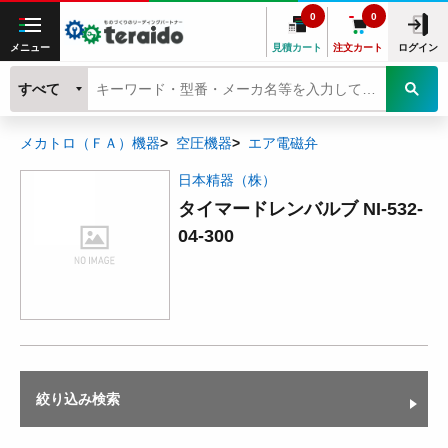
0
0
メニュー
見積カート
注文カート
ログイン
すべて
メカトロ（ＦＡ）機器
空圧機器
エア電磁弁
日本精器（株）
タイマードレンバルブ NI-532-
04-300
絞り込み検索