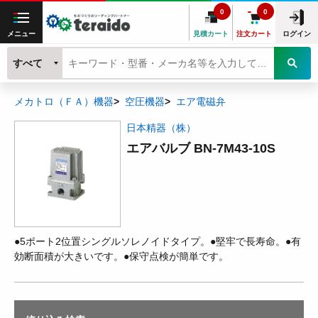
0
0
メニュー
見積カート
注文カート
ログイン
すべて
メカトロ（ＦＡ）機器
空圧機器
エア電磁弁
日本精器（株）
エアバルブ BN-7M43-10S
●5ポート2位置シングルソレノイドタイプ。●堅牢で長寿命。●有
効断面積が大きいです。●保守点検が簡単です。